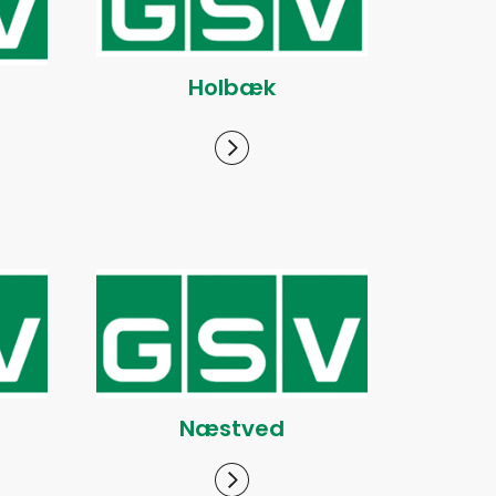
Holbæk
Næstved