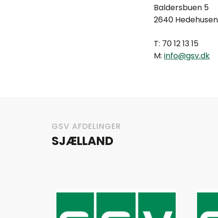
Baldersbuen 5
2640 Hedehuse
T: 70 12 13 15
M:
info@gsv.dk
GSV AFDELINGER
SJÆLLAND