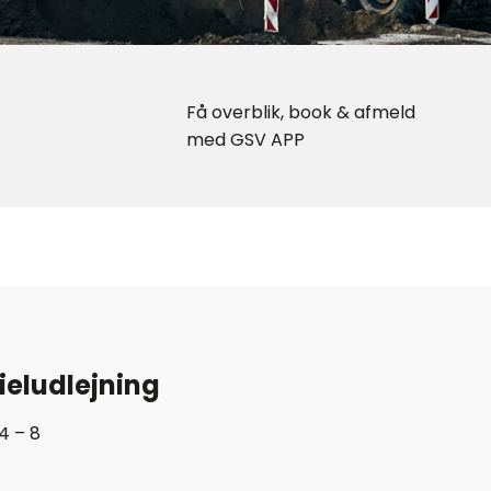
Få overblik, book & afmeld
med GSV APP
ieludlejning
4 – 8