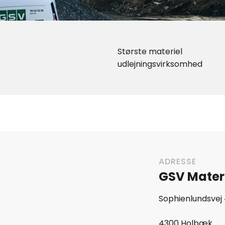
Største materiel
udlejningsvirksomhed
ADRESSE
GSV Mater
Sophienlundsvej 
4300 Holbæk