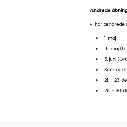
Ændrede åbning
Vi har ændrede å
1. maj
15. maj (f
5. juni (G
Sommerferi
21. – 23. 
28. – 30.