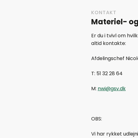
KONTAKT
Materiel- o
Er du i tvivl om hvi
altid kontakte:
Afdelingschef Nicol
T: 51 32 28 64
M:
nwi@gsv.dk
OBS:
Vi har rykket udlej