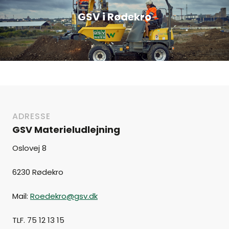
GSV i Rødekro
ADRESSE
GSV Materieludlejning
Oslovej 8
6230 Rødekro
Mail:
Roedekro@gsv.dk
TLF. 75 12 13 15