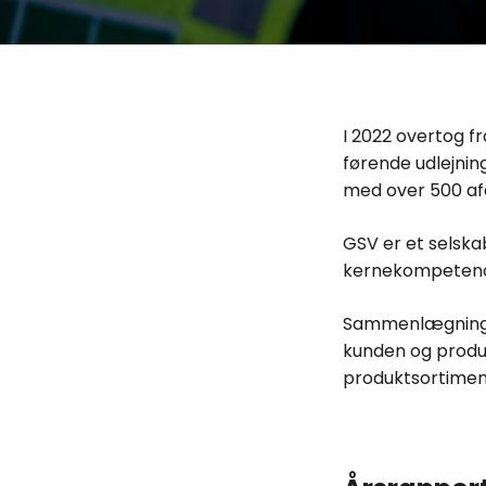
I 2022 overtog f
førende udlejnin
med over 500 afd
GSV er et selska
kernekompetenc
Sammenlægningen
kunden og produkt
produktsortiment