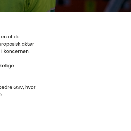
 en af de
europæisk aktør
 i koncernen.
ellige
bedre GSV, hvor
e