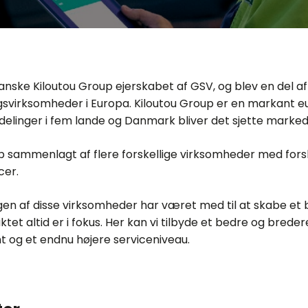
ranske Kiloutou Group ejerskabet af GSV, og blev en del af
gsvirksomheder i Europa. Kiloutou Group er en markant 
elinger i fem lande og Danmark bliver det sjette marked
b sammenlagt af flere forskellige virksomheder med forsk
er.
 af disse virksomheder har været med til at skabe et 
et altid er i fokus. Her kan vi tilbyde et bedre og breder
 og et endnu højere serviceniveau.