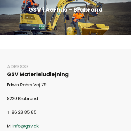
GSV i Aarhus – Brabrand
ADRESSE
GSV Materieludlejning
Edwin Rahrs Vej 79
8220 Brabrand
T: 86 28 85 85
M:
info@gsv.dk