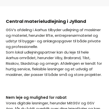
Central materieludlejning i Jylland
GSV’s afdeling i Aarhus tilbyder udlejning af maskiner
og materiel, herunder lifte, entreprenørmateriel og
udstyr til bygge- og anlægsopgaver til både private
og professionelle.
Som lokal udlejningspartner kan du leje til hele
Aarhus‑området, herunder Viby, Brabrand, Tilst,
Risskov, Skødstrup og omegn. Afdelingen er kendt for
hurtig service, fleksible løsninger og et udvalg af
maskiner, der passer til både små og store projekter.
Nem leje og mulighed for rabat
Vores digitale løsninger, herunder MitGSV og GSV
App, får du fuldt overblik over dine lejeaftaler og kan