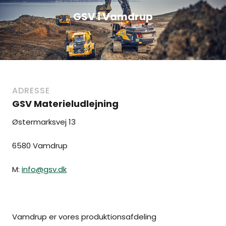
GSV i Vamdrup
ADRESSE
GSV Materieludlejning
Østermarksvej 13
6580 Vamdrup
M:
info@gsv.dk
Vamdrup er vores produktionsafdeling