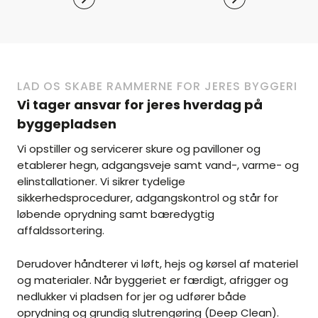
LAD OS SKABE RAMMERNE FOR JERES BYGGERI
Vi tager ansvar for jeres hverdag på
byggepladsen
Vi opstiller og servicerer skure og pavilloner og
etablerer hegn, adgangsveje samt vand-, varme- og
elinstallationer. Vi sikrer tydelige
sikkerhedsprocedurer, adgangskontrol og står for
løbende oprydning samt bæredygtig
affaldssortering.
Derudover håndterer vi løft, hejs og kørsel af materiel
og materialer. Når byggeriet er færdigt, afrigger og
nedlukker vi pladsen for jer og udfører både
oprydning og grundig slutrengøring (Deep Clean).