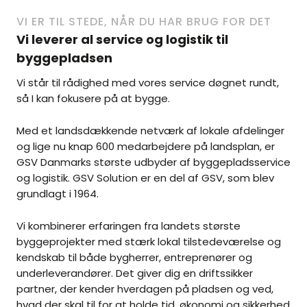
VI ER TIL STEDE, NÅR DU HAR BRUG FOR DET
Vi leverer al service og logistik til
byggepladsen
Vi står til rådighed med vores service døgnet rundt,
så I kan fokusere på at bygge.
Med et landsdækkende netværk af lokale afdelinger
og lige nu knap 600 medarbejdere på landsplan, er
GSV Danmarks største udbyder af byggepladsservice
og logistik. GSV Solution er en del af GSV, som blev
grundlagt i 1964.
Vi kombinerer erfaringen fra landets største
byggeprojekter med stærk lokal tilstedeværelse og
kendskab til både bygherrer, entreprenører og
underleverandører. Det giver dig en driftssikker
partner, der kender hverdagen på pladsen og ved,
hvad der skal til for at holde tid, økonomi og sikkerhed