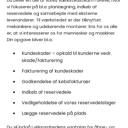
Du bliver en del af vores værkstedsteam i Greve, hvor
vi fokuserer på bl.a. planlægning, indkøb af
reservedele og samarbejde med eksterne
leverandører. Til værkstedet er der tilknyttet
mekanikere og udekørende montører. Ens for os alle
er, at vi interesserer os for mennesker og maskiner.
Din opgave bliver bl.a.:
Kundeskader – opkald til kunderne vedr.
skade/fakturering
Fakturering af kundeskader
Godkendelse af købsfakturaer
Indkøb af reservedele
Vedligeholdelse af vores reservedelslager
Lægge reservedele på plads
Du vil indgå i virksomhedens vagtplan for åbne- og