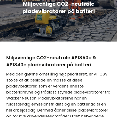
Miljøvenlige CO2-neutrale
pladevibratorer på batteri
Miljøvenlige CO2-neutrale AP1850e &
AP1840e pladevibratorer på batteri
Med den grønne omstilling højt prioriteret, er vi i GSV
stolte af at besidde en masse af disse
pladevibratorer, som er verdens eneste
batteridrevne og trådløst styrede pladevibratorer fra
Wacker Neuson. Pladevibratorerne har en
fuldstændig emissionsfri drift og en batteritid til en
hel arbejdsdag. Dermed åbner disse pladevibratorer
op for nye anvendelsesområder i tæt bebyggede