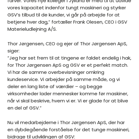
farver. Vores nye kolleger i Jylland er med til at udvide
vores kapacitet indenfor tungt maskineri og styrker
GSV’s tilbud til de kunder, vi går på arbejde for at
betjene hver dag,” fortæller Frank Olesen, CEO i GSV
Materieludlejning A/S.
Thor Jørgensen, CEO og ejer af Thor Jørgensen ApS,
siger:
”Jeg har set frem til at tingene er faldet endelig i hak,
for Thor Jørgensen ApS og GSV er et perfekt match.
Vi har de samme overbevisninger omkring
kundeservice. Vi arbejder på samme måde, og vi
deler en lang liste af værdier – og begge
virksomheder lader mennesker komme før maskiner,
når vi skal beskrive, hvem vi er. Vi er glade for at blive
en del af GSV.”
Nu vil medarbejderne i Thor Jørgensen ApS, der har
en dybdegående forståelse for det tunge maskineri,
bidrage til udviklingen af GSV: