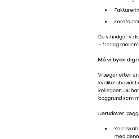
Faktureri
Forefalde
Du vil indgå i v
– fredag mellem k
Må vi byde dig 
Vi søger efter e
kvalitetsbevidst
kollegaer. Du ha
baggrund som mek
Derudover lægger
Kendskab 
med denn