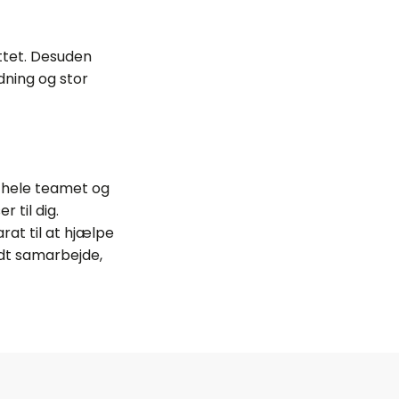
yttet. Desuden
dning og stor
l hele teamet og
 til dig.
rat til at hjælpe
odt samarbejde,