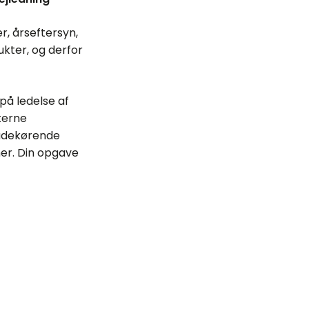
r, årseftersyn,
ukter, og derfor
på ledelse af
terne
 udekørende
ner. Din opgave