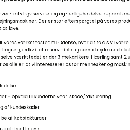
er vi al slags servicering og vedligeholdelse, reparatione
lejningsmaskiner. Der er stor efterspørgsel på vores prod
 at lave.
 af vores værkstedsteam i Odense, hvor dit fokus vil være 
nlægning, indkøb af reservedele og samarbejde med eks
 selve værkstedet er der 3 mekanikere, 1 lærling samt 2
r os alle er, at vi interesserer os for mennesker og maski
ledelse
er – opkald til kunderne vedr. skade/fakturering
ng af kundeskader
se af købsfakturaer
ng af årseftersyn