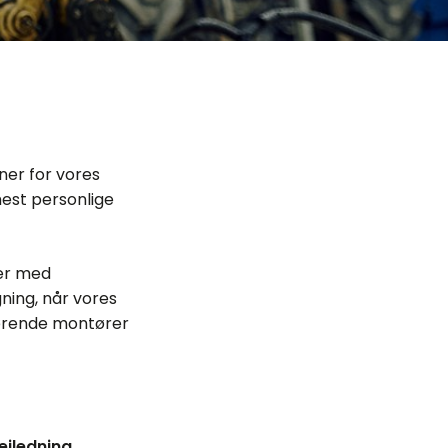
tner for vores
mest personlige
der med
ning, når vores
kørende montører
ejledning