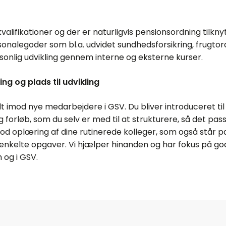
valifikationer og der er naturligvis pensionsordning tilkn
rsonalegoder som bl.a. udvidet sundhedsforsikring, frugtor
sonlig udvikling gennem interne og eksterne kurser.
ng og plads til udvikling
odt imod nye medarbejdere i GSV. Du bliver introduceret ti
 forløb, som du selv er med til at strukturere, så det passer
god oplæring af dine rutinerede kolleger, som også står pa
enkelte opgaver. Vi hjælper hinanden og har fokus på g
 og i GSV.