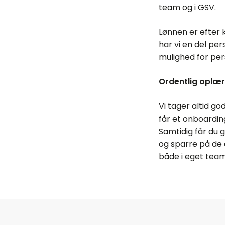
team og i GSV.
Lønnen er efter k
har vi en del pe
mulighed for per
Ordentlig oplæri
Vi tager altid g
får et onboarding
Samtidig får du 
og sparre på de 
både i eget team