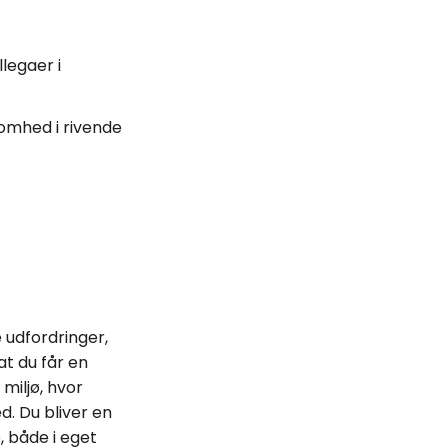
legaer i
somhed i rivende
 udfordringer,
at du får en
miljø, hvor
d. Du bliver en
, både i eget