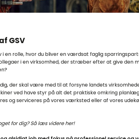
 af GSV
v i en rolle, hvor du bliver en værdsat faglig sparringspar
ollegaer i en virksomhed, der stræber efter at give den 
en?
dig, der skal være med til at forsyne landets virksomhe
ner ved have styr på alt det praktiske omkring planlæg
res og serviceres på vores værksted eller af vores ude
get for dig? Så læs videre her!
 og alsidigt job med fokus på professionel service og v