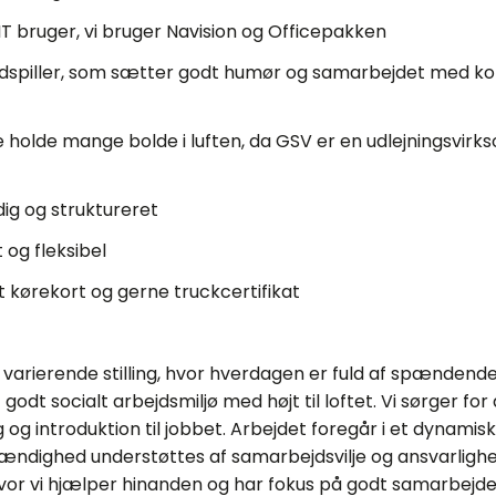
IT bruger, vi bruger Navision og Officepakken
oldspiller, som sætter godt humør og samarbejdet med kol
 holde mange bolde i luften, da GSV er en udlejningsvirk
ig og struktureret
og fleksibel
t kørekort og gerne truckcertifikat
 varierende stilling, hvor hverdagen er fuld af spændende
 godt socialt arbejdsmiljø med højt til loftet. Vi sørger for 
og introduktion til jobbet. Arbejdet foregår i et dynamisk 
vstændighed understøttes af samarbejdsvilje og ansvarlighe
hvor vi hjælper hinanden og har fokus på godt samarbejde