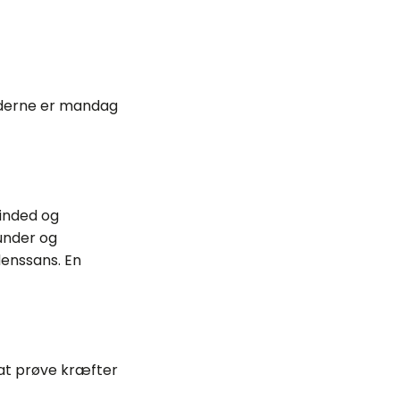
tiderne er mandag
minded og
kunder og
denssans. En
 at prøve kræfter