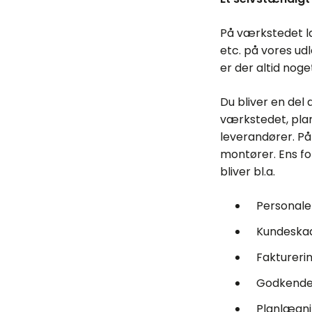
På værkstedet lav
etc. på vores ud
er der altid noget
Du bliver en del
værkstedet, pla
leverandører. På
montører. Ens fo
bliver bl.a.
Personale
Kundeskad
Faktureri
Godkendel
Planlægni