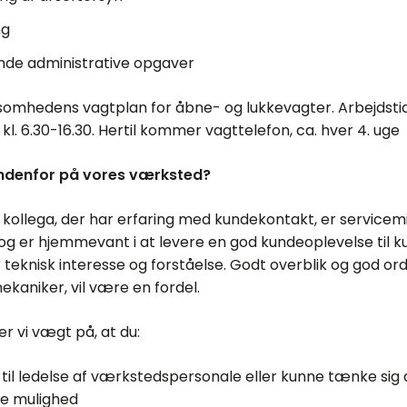
ng
nde administrative opgaver
irksomhedens vagtplan for åbne- og lukkevagter. Arbejds
l. 6.30-16.30. Hertil kommer vagttelefon, ca. hver 4. uge
indenfor på vores værksted?
n kollega, der har erfaring med kundekontakt, er service
 og er hjemmevant i at levere en god kundeoplevelse til 
r teknisk interesse og forståelse. Godt overblik og god or
aniker, vil være en fordel.
 vi vægt på, at du:
til ledelse af værkstedspersonale eller kunne tænke sig
e mulighed