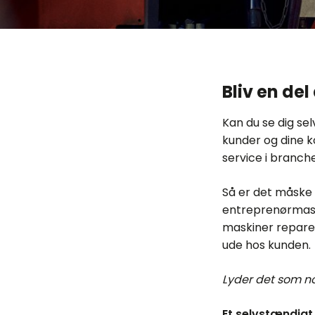
Bliv en del
Kan du se dig sel
kunder og dine k
service i branch
Så er det måske 
entreprenørmaski
maskiner repare
ude hos kunden.
Lyder det som no
Et selvstændigt