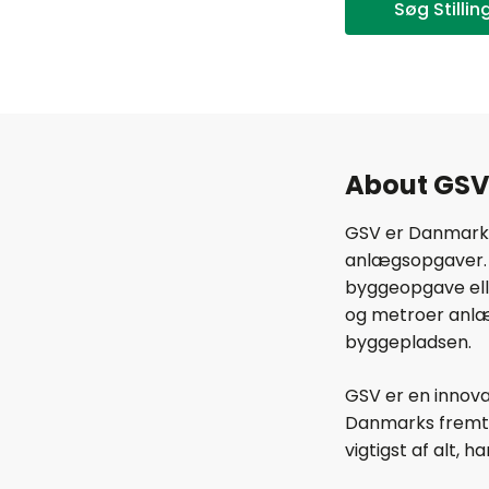
Søg Stillin
About GS
GSV er Danmarks 
anlægsopgaver. 
byggeopgave elle
og metroer anlægg
byggepladsen.
GSV er en innova
Danmarks fremtid
vigtigst af alt, h