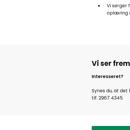
Vi sørger 
oplæring 
Vi ser frem
Interesseret?
Synes du, at de
tlf. 2967 4345