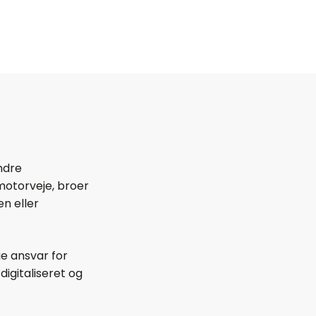
ndre
motorveje, broer
en eller
ge ansvar for
igitaliseret og