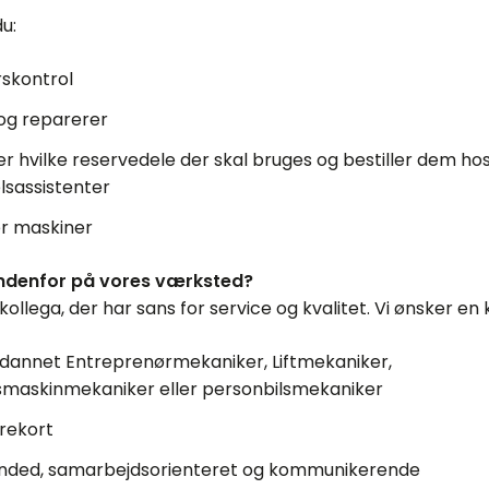
u:
rskontrol
 og reparerer
r hvilke reservedele der skal bruges og bestiller dem ho
lsassistenter
r maskiner
indenfor på vores værksted?
 kollega, der har sans for service og kvalitet. Vi ønsker en
dannet Entreprenørmekaniker, Liftmekaniker,
maskinmekaniker eller personbilsmekaniker
ørekort
nded, samarbejdsorienteret og kommunikerende