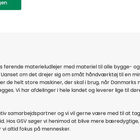
gen
V
førende materieludlejer med materiel til alle bygge- og
Uanset om det drejer sig om småt håndværktøj til en mi
r de helt store maskiner, der skal i brug, når Danmarks 
es. Vi har afdelinger i hele landet og leverer lige til dør
tiv samarbejdspartner og vi vil gerne være med til at ta
. Hos GSV søger vi henimod at blive mere bæredygtige, d
ar vi altid fokus på mennesker.