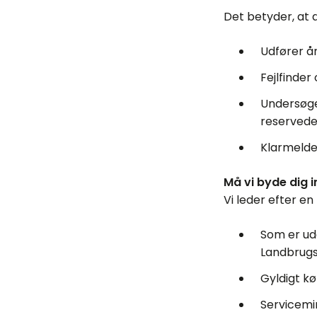
Det betyder, at d
Udfører å
Fejlfinder
Undersøge
reservede
Klarmelde
Må vi byde dig 
Vi leder efter en
Som er ud
Landbrugs
Gyldigt k
Servicemi