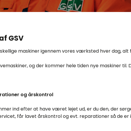
 af GSV
skellige maskiner igennem vores værksted hver dag, alt
avemaskiner, og der kommer hele tiden nye maskiner til. D
arationer og årskontrol
mer ind efter at have været lejet ud, er du den, der sørge
ervicet, får lavet årskontrol og evt. reparationer så de er i