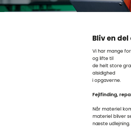
Bliv en del
Vi har mange for
og lifte til
de helt store gr
alsidighed
i opgaverne.
Fejlfinding, rep
Når materiel kom
materiel bliver s
næste udlejning.