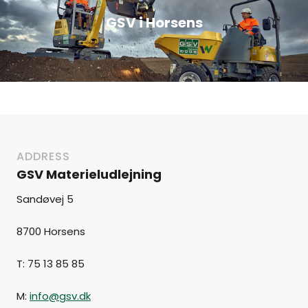
GSV i Horsens
ADDRESS
GSV Materieludlejning
Sandøvej 5
8700 Horsens
T: 75 13 85 85
M:
info@gsv.dk